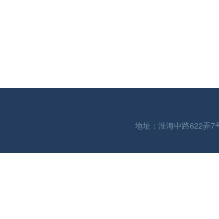
地址：淮海中路622弄7号 | 