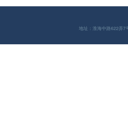
地址：淮海中路622弄7号 | 