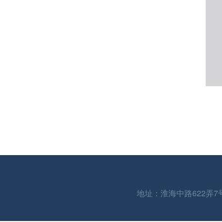
地址：淮海中路622弄7号 | 